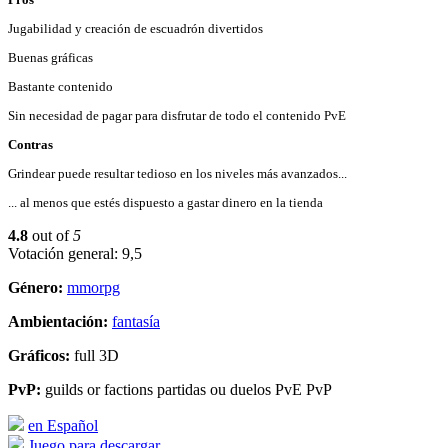
Jugabilidad y creación de escuadrón divertidos
Buenas gráficas
Bastante contenido
Sin necesidad de pagar para disfrutar de todo el contenido PvE
Contras
Grindear puede resultar tedioso en los niveles más avanzados...
... al menos que estés dispuesto a gastar dinero en la tienda
4.8
out of
5
Votación general: 9,5
Género:
mmorpg
Ambientación:
fantasía
Gráficos:
full 3D
PvP:
guilds or factions partidas ou duelos PvE PvP
en Español
Juego para descargar