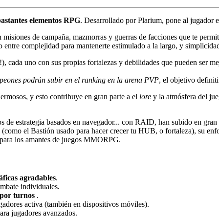
bastantes elementos RPG
. Desarrollado por Plarium, pone al jugador 
n misiones de campaña, mazmorras y guerras de facciones que te permitir
 entre complejidad para mantenerte estimulado a la largo, y simplicidad 
!), cada uno con sus propias fortalezas y debilidades que pueden ser mej
peones podrán subir en el ranking en la arena PVP
, el objetivo defin
hermosos, y esto contribuye en gran parte a el
lore
y la atmósfera del ju
gos de estrategia basados en navegador... con RAID, han subido en gra
, (como el Bastión usado para hacer crecer tu HUB, o fortaleza), su e
ivo para los amantes de juegos MMORPG.
áficas agradables
.
mbate individuales.
por turnos
.
dores activa (también en dispositivos móviles).
ara jugadores avanzados.