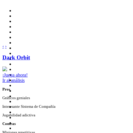
‹
›
Dark Orbit
¡Juega ahora!
Ir al análisis
Pros
Gráficos geniales
Interesante Sistema de Compañía
Jugabilidad adictiva
Contras
Misiones repetitivas