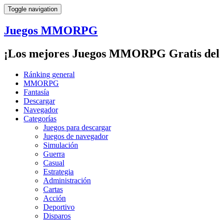
Toggle navigation
Juegos MMORPG
¡Los mejores Juegos MMORPG Gratis del
Ránking general
MMORPG
Fantasía
Descargar
Navegador
Categorías
Juegos para descargar
Juegos de navegador
Simulación
Guerra
Casual
Estrategia
Administración
Cartas
Acción
Deportivo
Disparos