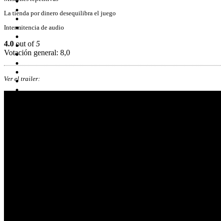
La tienda por dinero desequilibra el juego
Intermitencia de audio
4.0
out of
5
Votación general: 8,0
Ver el trailer: