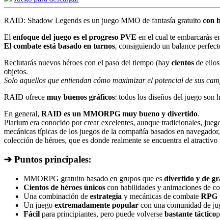
RAID: Shadow Legends es un juego MMO de fantasía gratuito
con 
El
enfoque del juego es el progreso PVE
en el cual te embarcarás e
El combate está basado en turnos
, consiguiendo un balance perfecto
Reclutarás nuevos héroes con el paso del tiempo (hay
cientos
de ellos
objetos.
Solo aquellos que entiendan cómo maximizar el potencial de sus cam
RAID ofrece
muy buenos gráficos
: todos los diseños del juego son 
En general,
RAID es un MMORPG muy bueno y divertido
.
Plarium era conocido por crear excelentes, aunque tradicionales, jue
mecánicas típicas de los juegos de la compañía basados en navegador
colección de héroes, que es donde realmente se encuentra el atract
➔ Puntos principales:
MMORPG gratuito basado en grupos que es
divertido y de gr
Cientos de héroes únicos
con habilidades y animaciones de co
Una combinación de
estrategia
y mecánicas de combate
RPG 
Un juego
extremadamente popular
con una comunidad de juga
Fácil
para principiantes, pero puede volverse
bastante táctico
p