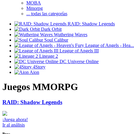
MOBA
Mmorpg
... todas las categorías
RAID: Shadow Legends
Dark Orbit
Wuthering Waves
Soul Calibur
League of Angels - Hea...
League of Angels III
Lineage 2
DC Universe Online
4Story
Aion
Juegos MMORPG
RAID: Shadow Legends
¡Juega ahora!
Ir al análisis
Pros