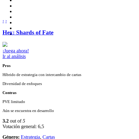
‹
›
Hex: Shards of Fate
¡Juega ahora!
Ir al análisis
Pros
Híbrido de estrategia con intercambio de cartas
Diversidad de enfoques
Contras
PVE limitado
Aún se encuentra en desarrollo
3.2
out of
5
Votación general: 6,5
Género:
Estrategia
,
Cartas