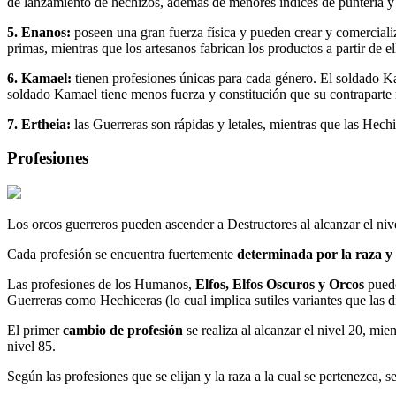
de lanzamiento de hechizos, además de menores índices de puntería y
5. Enanos:
poseen una gran fuerza física y pueden crear y comercializ
primas, mientras que los artesanos fabrican los productos a partir de 
6. Kamael:
tienen profesiones únicas para cada género. El soldado Ka
soldado Kamael tiene menos fuerza y constitución que su contraparte 
7. Ertheia:
las Guerreras son rápidas y letales, mientras que las Hech
Profesiones
Los orcos guerreros pueden ascender a Destructores al alcanzar el niv
Cada profesión se encuentra fuertemente
determinada por la raza y 
Las profesiones de los Humanos,
Elfos, Elfos Oscuros y Orcos
puede
Guerreras como Hechiceras (lo cual implica sutiles variantes que las d
El primer
cambio de profesión
se realiza al alcanzar el nivel 20, mie
nivel 85.
Según las profesiones que se elijan y la raza a la cual se pertenezca, s