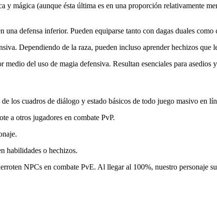
ica y mágica (aunque ésta última es en una proporción relativamente m
n una defensa inferior. Pueden equiparse tanto con dagas duales como c
iva. Dependiendo de la raza, pueden incluso aprender hechizos que les
r medio del uso de magia defensiva. Resultan esenciales para asedios 
s de los cuadros de diálogo y estado básicos de todo juego masivo en lín
rote a otros jugadores en combate PvP.
onaje.
n habilidades o hechizos.
derroten NPCs en combate PvE. Al llegar al 100%, nuestro personaje sub