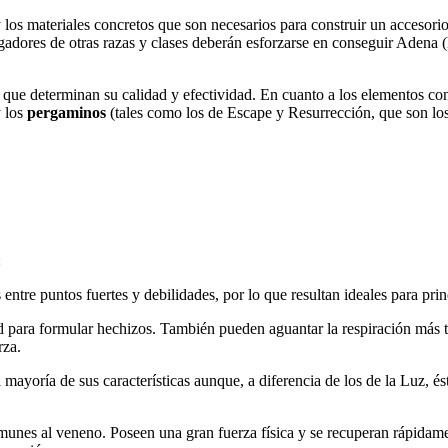
y los materiales concretos que son necesarios para construir un accesor
ugadores de otras razas y clases deberán esforzarse en conseguir Adena (
que determinan su calidad y efectividad. En cuanto a los elementos co
y los
pergaminos
(tales como los de Escape y Resurrección, que son l
:
entre puntos fuertes y debilidades, por lo que resultan ideales para prin
para formular hechizos. También pueden aguantar la respiración más ti
rza.
mayoría de sus características aunque, a diferencia de los de la Luz, é
nmunes al veneno. Poseen una gran fuerza física y se recuperan rápidame