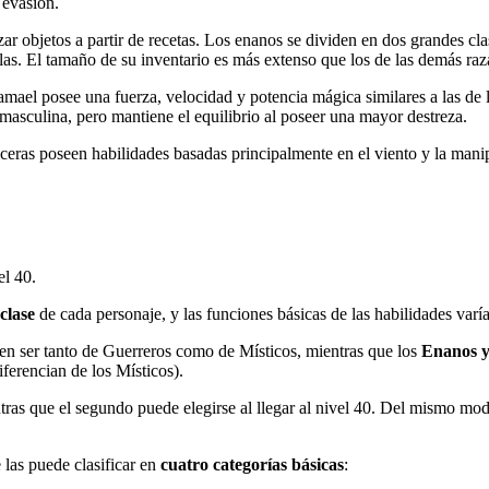
 evasión.
ar objetos a partir de recetas. Los enanos se dividen en dos grandes cl
ellas. El tamaño de su inventario es más extenso que los de las demás ra
mael posee una fuerza, velocidad y potencia mágica similares a las de l
masculina, pero mantiene el equilibrio al poseer una mayor destreza.
iceras poseen habilidades basadas principalmente en el viento y la mani
el 40.
clase
de cada personaje, y las funciones básicas de las habilidades varí
n ser tanto de Guerreros como de Místicos, mientras que los
Enanos 
iferencian de los Místicos).
ntras que el segundo puede elegirse al llegar al nivel 40. Del mismo modo,
e las puede clasificar en
cuatro categorías básicas
: