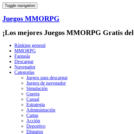
Toggle navigation
Juegos MMORPG
¡Los mejores Juegos MMORPG Gratis del
Ránking general
MMORPG
Fantasía
Descargar
Navegador
Categorías
Juegos para descargar
Juegos de navegador
Simulación
Guerra
Casual
Estrategia
Administración
Cartas
Acción
Deportivo
Disparos