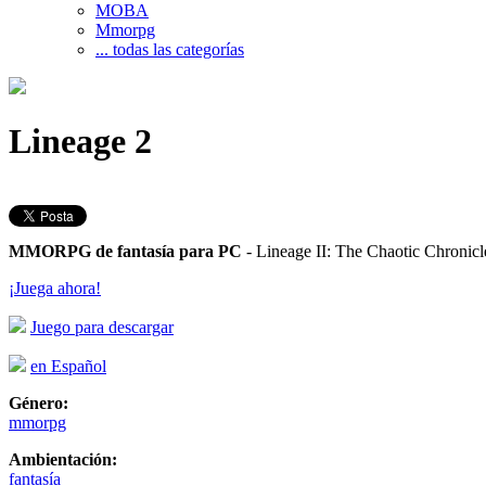
MOBA
Mmorpg
... todas las categorías
Lineage 2
MMORPG de fantasía para PC
- Lineage II: The Chaotic Chronic
¡Juega ahora!
Juego para descargar
en Español
Género:
mmorpg
Ambientación:
fantasía