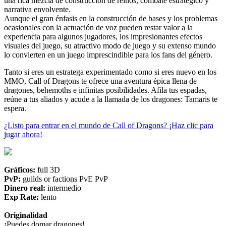
una rica mezcla de construcción de reinos, combate estratégico y
narrativa envolvente.
Aunque el gran énfasis en la construcción de bases y los problemas
ocasionales con la actuación de voz pueden restar valor a la
experiencia para algunos jugadores, los impresionantes efectos
visuales del juego, su atractivo modo de juego y su extenso mundo
lo convierten en un juego imprescindible para los fans del género.
Tanto si eres un estratega experimentado como si eres nuevo en los
MMO, Call of Dragons te ofrece una aventura épica llena de
dragones, behemoths e infinitas posibilidades. Afila tus espadas,
reúne a tus aliados y acude a la llamada de los dragones: Tamaris te
espera.
¿Listo para entrar en el mundo de Call of Dragons? ¡Haz clic para
jugar ahora!
Gráficos:
full 3D
PvP:
guilds or factions PvE PvP
Dinero real:
intermedio
Exp Rate:
lento
Originalidad
¡Puedes domar dragones!