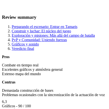
Review summary
Preparando el escenario: Entrar en Tamaris
Construir y luchar: El núcleo del juego
Exploración y misiones: Más allá del campo de batalla
PvP y Comunidad: Uniendo fuerzas
Gráficos y sonido
Veredicto final
Pros
Combate en tiempo real
Excelentes gráficos y atmósfera general
Extenso mapa del mundo
Contras
Demasiada construcción de bases
Problemas ocasionales con la sincronización de la actuación de voz
6,3
Gráficos - 90 / 100