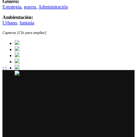
Género:
Estrategia
,
guerra
,
Administración
Ambientación:
Urbano
,
fantasía
Capturas [Clic para ampliar]
‹
›